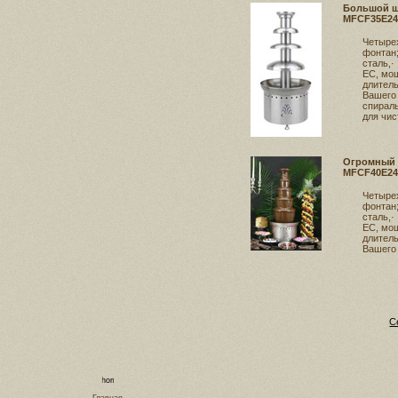
Большой ш
MFCF35E24
Четыре
фонтан;
сталь,·
ЕС, мо
длитель
Вашего 
спираль
для чис
Огромный 
MFCF40E24
Четыре
фонтан;
сталь,·
ЕС, мо
длитель
Вашего
С