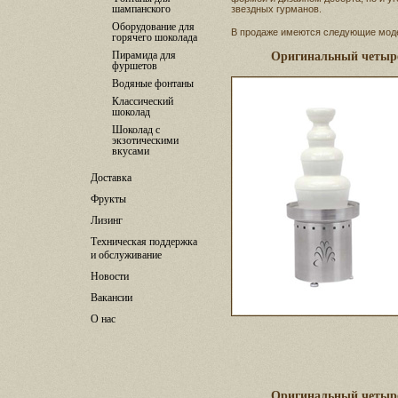
шампанского
звездных гурманов.
Оборудование для
В продаже имеются следующие мод
горячего шоколада
Пирамида для
Оригинальный четыр
фуршетов
Водяные фонтаны
Классический
шоколад
Шоколад с
экзотическими
вкусами
Доставка
Фрукты
Лизинг
Техническая поддержка
и обслуживание
Новости
Вакансии
О нас
Оригинальный четыр