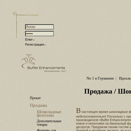
Enter
Регистрация
No 1 в Германии
|
Идеаль
Продажа
/ Шо
Прокат
Продажа
В
Шоколадные
настоящее время шоколадные фо
фонтаны
небезосновательно! Поскольку с о
производителя «Buffet Enhancement
Дополнительные
новое и непохожее на банальный ф
товары
десертов. Предлагая своим гостям 
Фонтаны для
формой и дизайном десерта, но и 