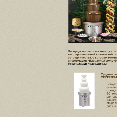
Вы представляете гостиницу ил
нас персональный клиентский л
сотрудничества, о которых можн
информация
«Варианты сотруд
организации праздников.
»
Средний ш
MFCF27E24
Четыре
фонтан;
сталь,·
ЕС, мо
длитель
Вашего 
спираль
для чис