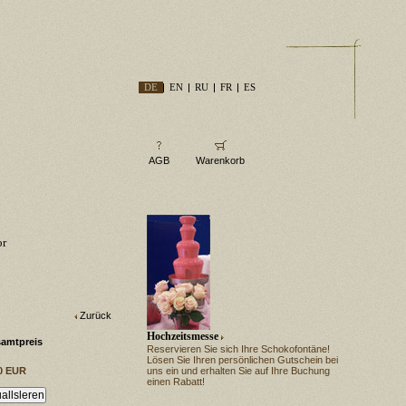
DE
EN
RU
FR
ES
AGB
Warenkorb
or
Zurück
Hochzeitsmesse
amtpreis
Reservieren Sie sich Ihre Schokofontäne!
Lösen Sie Ihren persönlichen Gutschein bei
0 EUR
uns ein und erhalten Sie auf Ihre Buchung
einen Rabatt!