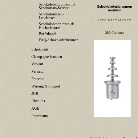
Schokoladenbrunnen mit
Schokoladenbrunnen
Schokoteam-Service
medium
Schokofontänen-
Leuchttisch
Höhe: 69 cm,Ø 28 cm
Schokoladenbrunnen als
Hochzeitstorte
260 € brutto
Buffetkegel
FAQ-Schokoladenbrunnen
Schokolade
Champagnerbrunnen
Verkauf
Versand
Fruechte
Wartung & Support
JOB
Über uns
AGB
Impressum