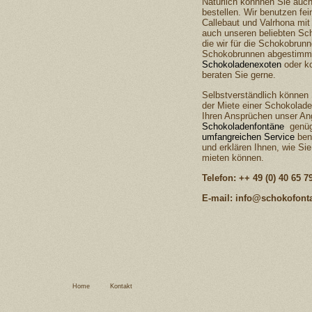
Natürlich könnnen Sie auc
bestellen. Wir benutzen fe
Callebaut und Valrhona mit
auch unseren beliebten Sc
die wir für die Schokobrun
Schokobrunnen abgestimmt
Schokoladenexoten
oder ko
beraten Sie gerne.
Selbstverständlich können 
der Miete einer Schokolad
Ihren Ansprüchen unser A
Schokoladenfontäne
genügt
umfangreichen Service
ben
und erklären Ihnen, wie Si
mieten können.
Telefon: ++ 49 (0) 40 65 7
E-mail: info@schokofont
Home
Kontakt