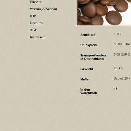
Fruechte
Wartung & Support
JOB
Über uns
AGB
11058
Artikel Nr.
Impressum
36.00 EUR
Stückpreis
7.00 EURO
Transportkosten
in Deutschland
2,5 kg
Gewicht
Beutel: 20 
Maße
in den
Warenkorb