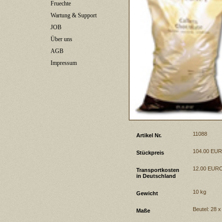
Fruechte
Wartung & Support
JOB
Über uns
AGB
Impressum
11088
Artikel Nr.
104.00 EU
Stückpreis
12.00 EUR
Transportkosten
in Deutschland
10 kg
Gewicht
Beutel: 28 
Maße