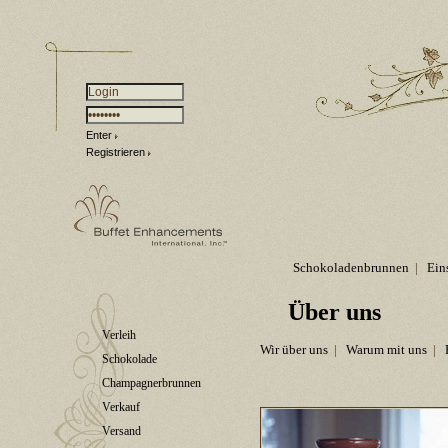
Enter
Registrieren
Schokoladenbrunnen
|
Ein
Über uns
Verleih
Wir über uns
|
Warum mit uns
|
Schokolade
Champagnerbrunnen
Verkauf
Versand