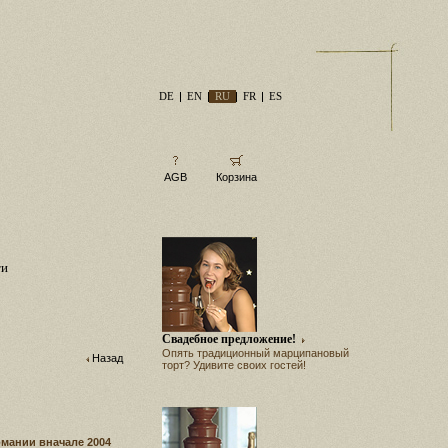
DE
EN
RU
FR
ES
AGB
Корзина
ти
Свадебное предложение!
Опять традиционный марципановый
Назад
торт? Удивите своих гостей!
мании вначале 2004