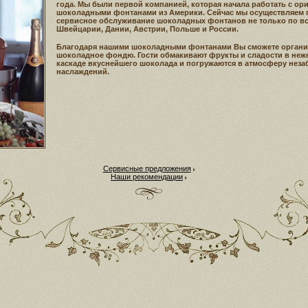
года. Мы были первой компанией, которая начала работать с о
шоколадными фонтанами из Америки. Сейчас мы осуществляем п
сервисное обслуживание шоколадных фонтанов не только по все
Швейцарии, Дании, Австрии, Польше и России.
Благодаря нашими шоколадными фонтанами Вы сможете органи
шоколадное фондю. Гости обмакивают фрукты и сладости в неж
каскаде вкуснейшего шоколада и погружаются в атмосферу нез
наслаждений.
Сервисные предложения
Наши рекомендации