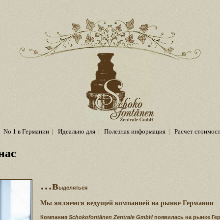
No 1 в Германии
|
Идеально для
|
Полезная информация
|
Расчет стоимос
нас
…в
ыделяться
Мы являемся ведущей компанией на рынке Германии
Компания
Schokofontänen Zentrale GmbH
появилась на рынке Гер